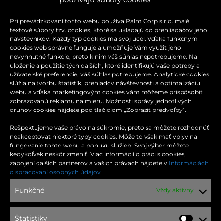
Pri prevádzkovaní tohto webu používa Palm Corp s.r.o. malé
textové súbory tzv. cookies, ktoré sa ukladajú do prehliadačov jeho
návštevníkov. Každý typ cookies má svoj účel. Vďaka funkčným
cookies web správne funguje a umožňuje Vám využiť jeho
nevyhnutné funkcie, preto k nim váš súhlas nepotrebujeme. Na
uloženie a použitie tých ďalších, ktoré identifikujú vaše potreby a
užívateľské preferencie, váš súhlas potrebujeme. Analytické cookies
slúžia na tvorbu štatistík, prehľadov návštevnosti a optimalizáciu
webu a vďaka marketingovým cookies vám môžeme prispôsobiť
zobrazovanú reklamu na mieru. Možnosti správy jednotlivých
druhov cookies nájdete pod tlačidlom „Zobraziť predvoľby“.
Rešpektujeme vaše právo na súkromie, preto sa môžete rozhodnúť
neakceptovať niektoré typy cookies. Môže to však mať vplyv na
fungovanie tohto webu a ponuku služieb. Svoj výber môžete
kedykoľvek neskôr zmeniť. Viac informácií o práci s cookies,
zapojení ďalších partnerov a vašich právach nájdete v
Informáciách
KONTAKT
o spracovaní osobných údajov
Funkčné
Vždy aktívny
Moldavská cesta 32
040 11 Košice
Štatistiky