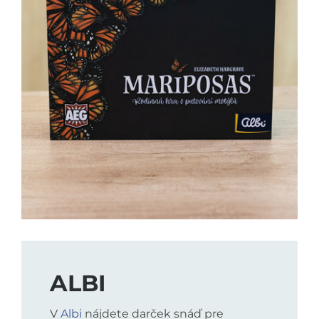
ALBI
V
Albi
nájdete darček snáď pre