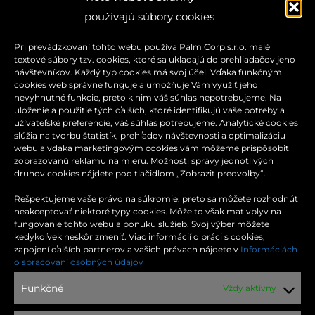
používajú súbory cookies
Pri prevádzkovaní tohto webu používa Palm Corp s.r.o. malé
textové súbory tzv. cookies, ktoré sa ukladajú do prehliadačov jeho
návštevníkov. Každý typ cookies má svoj účel. Vďaka funkčným
cookies web správne funguje a umožňuje Vám využiť jeho
nevyhnutné funkcie, preto k nim váš súhlas nepotrebujeme. Na
uloženie a použitie tých ďalších, ktoré identifikujú vaše potreby a
užívateľské preferencie, váš súhlas potrebujeme. Analytické cookies
slúžia na tvorbu štatistík, prehľadov návštevnosti a optimalizáciu
webu a vďaka marketingovým cookies vám môžeme prispôsobiť
zobrazovanú reklamu na mieru. Možnosti správy jednotlivých
druhov cookies nájdete pod tlačidlom „Zobraziť predvoľby“.
Rešpektujeme vaše právo na súkromie, preto sa môžete rozhodnúť
neakceptovať niektoré typy cookies. Môže to však mať vplyv na
fungovanie tohto webu a ponuku služieb. Svoj výber môžete
kedykoľvek neskôr zmeniť. Viac informácií o práci s cookies,
zapojení ďalších partnerov a vašich právach nájdete v
Informáciách
KONTAKT
o spracovaní osobných údajov
Funkčné
Vždy aktívny
Moldavská cesta 32