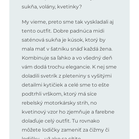
sukňa, volány, kvetinky?
My vieme, preto sme tak vyskladali aj
tento outfit. Dobre padnúca midi
saténová sukňa je kúsok, ktorý by
mala mať v šatníku snáď každá žena.
Kombinuje sa ľahko a vo všedný deň
vám dodá trochu elegancie. K nej sme
doladili svetrík z pleteniny s vyšitými
detailmi kytičiek a celé sme to ešte
podtrhli vrškom, ktorý má síce
rebelský motorkársky strih, no
kvetinový vzor ho zjemňuje a farebne
dolaďuje celý outfit. Tu rovnako
môžete lodičky zameniť za čižmy či
lodičky – už ako sa cítite.