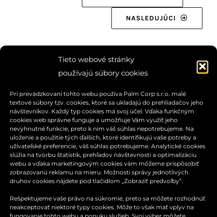
NASLEDUJÚCI
Tieto webové stránky
používajú súbory cookies
Pri prevádzkovaní tohto webu používa Palm Corp s.r.o. malé
textové súbory tzv. cookies, ktoré sa ukladajú do prehliadačov jeho
návštevníkov. Každý typ cookies má svoj účel. Vďaka funkčným
cookies web správne funguje a umožňuje Vám využiť jeho
nevyhnutné funkcie, preto k nim váš súhlas nepotrebujeme. Na
uloženie a použitie tých ďalších, ktoré identifikujú vaše potreby a
užívateľské preferencie, váš súhlas potrebujeme. Analytické cookies
slúžia na tvorbu štatistík, prehľadov návštevnosti a optimalizáciu
webu a vďaka marketingovým cookies vám môžeme prispôsobiť
zobrazovanú reklamu na mieru. Možnosti správy jednotlivých
druhov cookies nájdete pod tlačidlom „Zobraziť predvoľby“.
Rešpektujeme vaše právo na súkromie, preto sa môžete rozhodnúť
neakceptovať niektoré typy cookies. Môže to však mať vplyv na
fungovanie tohto webu a ponuku služieb. Svoj výber môžete