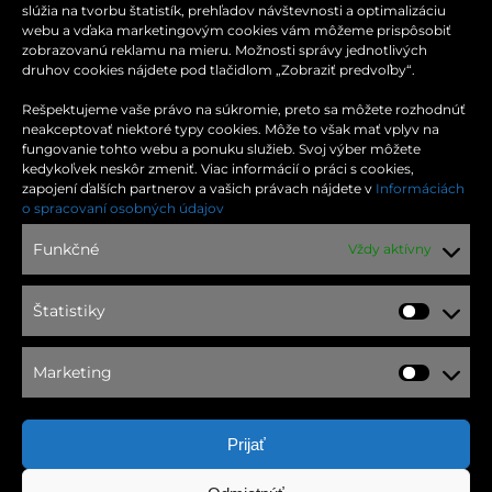
slúžia na tvorbu štatistík, prehľadov návštevnosti a optimalizáciu
webu a vďaka marketingovým cookies vám môžeme prispôsobiť
zobrazovanú reklamu na mieru. Možnosti správy jednotlivých
druhov cookies nájdete pod tlačidlom „Zobraziť predvoľby“.
Rešpektujeme vaše právo na súkromie, preto sa môžete rozhodnúť
neakceptovať niektoré typy cookies. Môže to však mať vplyv na
fungovanie tohto webu a ponuku služieb. Svoj výber môžete
kedykoľvek neskôr zmeniť. Viac informácií o práci s cookies,
zapojení ďalších partnerov a vašich právach nájdete v
Informáciách
KONTAKT
o spracovaní osobných údajov
Funkčné
Vždy aktívny
Moldavská cesta 32
040 11 Košice
Štatistiky
Štatist
Tel.: +421 55 644 63 45
Marketing
Market
Email:
optima@ocoptima.sk
Prijať