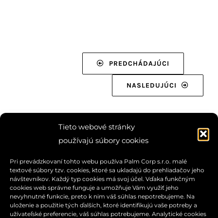
PREDCHÁDAJÚCI
NASLEDUJÚCI
Tieto webové stránky
používajú súbory cookies
Pri prevádzkovaní tohto webu používa Palm Corp s.r.o. malé
textové súbory tzv. cookies, ktoré sa ukladajú do prehliadačov jeho
návštevníkov. Každý typ cookies má svoj účel. Vďaka funkčným
cookies web správne funguje a umožňuje Vám využiť jeho
nevyhnutné funkcie, preto k nim váš súhlas nepotrebujeme. Na
uloženie a použitie tých ďalších, ktoré identifikujú vaše potreby a
užívateľské preferencie, váš súhlas potrebujeme. Analytické cookies