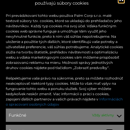
používajú súbory cookies
Pri prevádzkovaní tohto webu používa Palm Corp s.r.o. malé
textové súbory tzv. cookies, ktoré sa ukladajú do prehliadačov jeho
návštevníkov. Každý typ cookies má svoj účel. Vďaka funkčným
cookies web správne funguje a umožňuje Vám využiť jeho
nevyhnutné funkcie, preto k nim váš súhlas nepotrebujeme. Na
uloženie a použitie tých ďalších, ktoré identifikujú vaše potreby a
užívateľské preferencie, váš súhlas potrebujeme. Analytické cookies
slúžia na tvorbu štatistík, prehľadov návštevnosti a optimalizáciu
webu a vďaka marketingovým cookies vám môžeme prispôsobiť
zobrazovanú reklamu na mieru. Možnosti správy jednotlivých
druhov cookies nájdete pod tlačidlom „Zobraziť predvoľby“.
Rešpektujeme vaše právo na súkromie, preto sa môžete rozhodnúť
neakceptovať niektoré typy cookies. Môže to však mať vplyv na
fungovanie tohto webu a ponuku služieb. Svoj výber môžete
kedykoľvek neskôr zmeniť. Viac informácií o práci s cookies,
zapojení ďalších partnerov a vašich právach nájdete v
Informáciách
KONTAKT
o spracovaní osobných údajov
Funkčné
Vždy aktívny
Moldavská cesta 32
040 11 Košice