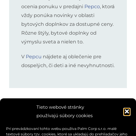
ocenia ponuku v predajni
Pepco
, ktorá
vždy ponúka novinky v oblasti
bytových doplnkov za dostupné ceny.
Rôzne štýly, bytové doplnky od
výmyslu sveta a nielen to.
V
Pepcu
nájdete aj oblečenie pre
dospelých, či deti a iné nevyhnutnosti.
Tieto webové stránky
používajú súbory cookies
Pri prevádzkovaní tohto webu používa Palm Corp s.r.o. malé
textové súbory tzv. cookies, ktoré sa ukladajú do prehliadačov jeho