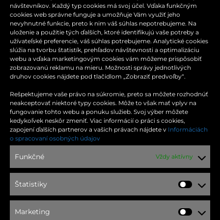
návštevníkov. Každý typ cookies má svoj účel. Vďaka funkčným
cookies web správne funguje a umožňuje Vám využiť jeho
nevyhnutné funkcie, preto k nim váš súhlas nepotrebujeme. Na
uloženie a použitie tých ďalších, ktoré identifikujú vaše potreby a
užívateľské preferencie, váš súhlas potrebujeme. Analytické cookies
slúžia na tvorbu štatistík, prehľadov návštevnosti a optimalizáciu
webu a vďaka marketingovým cookies vám môžeme prispôsobiť
zobrazovanú reklamu na mieru. Možnosti správy jednotlivých
druhov cookies nájdete pod tlačidlom „Zobraziť predvoľby“.
Rešpektujeme vaše právo na súkromie, preto sa môžete rozhodnúť
neakceptovať niektoré typy cookies. Môže to však mať vplyv na
fungovanie tohto webu a ponuku služieb. Svoj výber môžete
kedykoľvek neskôr zmeniť. Viac informácií o práci s cookies,
zapojení ďalších partnerov a vašich právach nájdete v
Informáciách
KONTAKT
o spracovaní osobných údajov
Funkčné
Vždy aktívny
Moldavská cesta 32
040 11 Košice
Štatistiky
Štatist
Tel.: +421 55 644 63 45
Marketing
Market
Email:
optima@ocoptima.sk