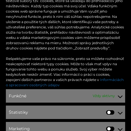
textové súbory tzv. cookies, ktoré sa ukladajú do prehliadačov jeho
návštevníkov. Každý typ cookies má svoj účel. Vďaka funkčným
cookies web správne funguje a umožňuje Vám využiť jeho
nevyhnutné funkcie, preto k nim váš súhlas nepotrebujeme. Na
uloženie a použitie tých ďalších, ktoré identifikujú vaše potreby a
užívateľské preferencie, váš súhlas potrebujeme. Analytické cookies
slúžia na tvorbu štatistík, prehľadov návštevnosti a optimalizáciu
webu a vďaka marketingovým cookies vám môžeme prispôsobiť
zobrazovanú reklamu na mieru. Možnosti správy jednotlivých
druhov cookies nájdete pod tlačidlom „Zobraziť predvoľby“.
Rešpektujeme vaše právo na súkromie, preto sa môžete rozhodnúť
neakceptovať niektoré typy cookies. Môže to však mať vplyv na
fungovanie tohto webu a ponuku služieb. Svoj výber môžete
kedykoľvek neskôr zmeniť. Viac informácií o práci s cookies,
zapojení ďalších partnerov a vašich právach nájdete v
Informáciách
KONTAKT
o spracovaní osobných údajov
Funkčné
Vždy aktívny
Moldavská cesta 32
040 11 Košice
Štatistiky
Štatist
Tel.: +421 55 644 63 45
Marketing